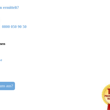
 ermittelt?
0800 050 90 50
onen
me
uns aus?