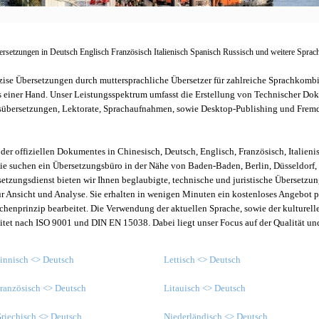
ersetzungen in Deutsch Englisch Französisch Italienisch Spanisch Russisch und weitere Sprac
zise Übersetzungen durch muttersprachliche Übersetzer für zahlreiche Sprachkombin
us einer Hand. Unser Leistungsspektrum umfasst die Erstellung von Technischer D
sübersetzungen, Lektorate, Sprachaufnahmen, sowie Desktop-Publishing und Frem
der offiziellen Dokumentes in Chinesisch, Deutsch, Englisch, Französisch, Italieni
Sie suchen ein Übersetzungsbüro in der Nähe von Baden-Baden, Berlin, Düsseldorf, 
etzungsdienst bieten wir Ihnen beglaubigte, technische und juristische Übersetzun
ur Ansicht und Analyse. Sie erhalten in wenigen Minuten ein kostenloses Angebot 
henprinzip bearbeitet. Die Verwendung der aktuellen Sprache, sowie der kulturell
itet nach ISO 9001 und DIN EN 15038. Dabei liegt unser Focus auf der Qualität u
.
innisch <> Deutsch
Lettisch <> Deutsch
ranzösisch <> Deutsch
Litauisch <> Deutsch
riechisch <> Deutsch
Niederländisch <> Deutsch