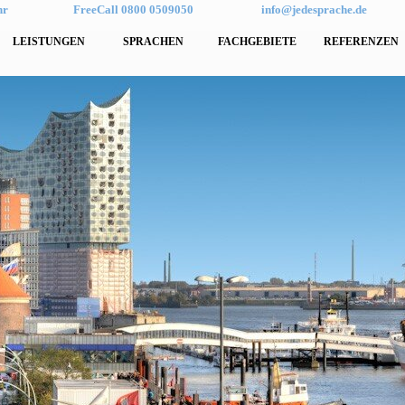
hr
FreeCall 0800 0509050
info@jedesprache.de
LEISTUNGEN
SPRACHEN
FACHGEBIETE
REFERENZEN