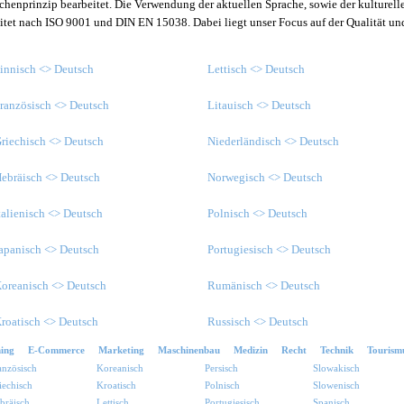
henprinzip bearbeitet. Die Verwendung der aktuellen Sprache, sowie der kulturell
itet nach ISO 9001 und DIN EN 15038. Dabei liegt unser Focus auf der Qualität u
.
innisch <> Deutsch
Lettisch <> Deutsch
ranzösisch <> Deutsch
Litauisch <> Deutsch
riechisch <> Deutsch
Niederländisch <> Deutsch
ebräisch <> Deutsch
Norwegisch <> Deutsch
talienisch <> Deutsch
Polnisch <> Deutsch
apanisch <> Deutsch
Portugiesisch <> Deutsch
oreanisch <> Deutsch
Rumänisch <> Deutsch
roatisch <> Deutsch
Russisch <> Deutsch
ing
E-Commerce
Marketing
Maschinenbau
Medizin
Recht
Technik
Tourism
anzösisch
Koreanisch
Persisch
Slowakisch
iechisch
Kroatisch
Polnisch
Slowenisch
bräisch
Lettisch
Portugiesisch
Spanisch