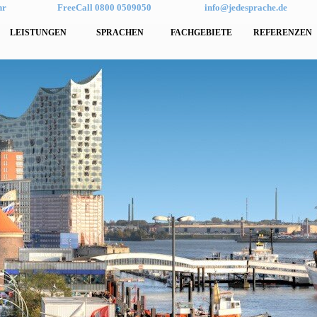
hr
FreeCall 0800 0509050
info@jedesprache.de
LEISTUNGEN
SPRACHEN
FACHGEBIETE
REFERENZEN