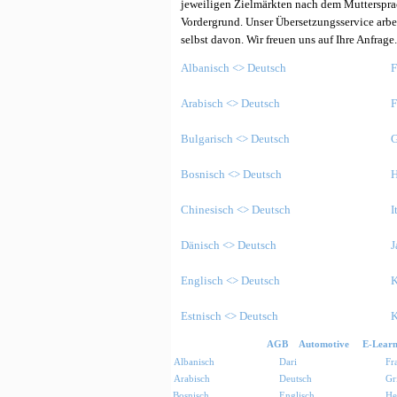
jeweiligen Zielmärkten nach dem Muttersprac
Vordergrund. Unser Übersetzungsservice arbe
selbst davon. Wir freuen uns auf Ihre Anfrage
Albanisch <> Deutsch
F
Arabisch <> Deutsch
F
Bulgarisch <> Deutsch
G
Bosnisch <> Deutsch
H
Chinesisch <> Deutsch
I
Dänisch <> Deutsch
J
Englisch <> Deutsch
K
Estnisch <> Deutsch
K
AGB
Automotive
E-Learn
Albanisch
Dari
Fr
Arabisch
Deutsch
Gr
Bosnisch
Englisch
He