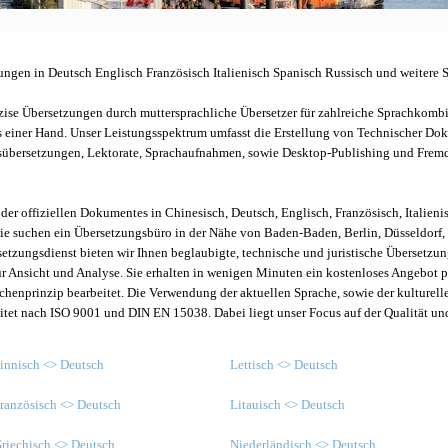
ungen in Deutsch Englisch Französisch Italienisch Spanisch Russisch und weitere 
zise Übersetzungen durch muttersprachliche Übersetzer für zahlreiche Sprachkombin
us einer Hand. Unser Leistungsspektrum umfasst die Erstellung von Technischer D
sübersetzungen, Lektorate, Sprachaufnahmen, sowie Desktop-Publishing und Frem
der offiziellen Dokumentes in Chinesisch, Deutsch, Englisch, Französisch, Italieni
Sie suchen ein Übersetzungsbüro in der Nähe von Baden-Baden, Berlin, Düsseldorf, 
etzungsdienst bieten wir Ihnen beglaubigte, technische und juristische Übersetzun
ur Ansicht und Analyse. Sie erhalten in wenigen Minuten ein kostenloses Angebot 
henprinzip bearbeitet. Die Verwendung der aktuellen Sprache, sowie der kulturell
itet nach ISO 9001 und DIN EN 15038. Dabei liegt unser Focus auf der Qualität u
.
innisch <> Deutsch
Lettisch <> Deutsch
ranzösisch <> Deutsch
Litauisch <> Deutsch
riechisch <> Deutsch
Niederländisch <> Deutsch