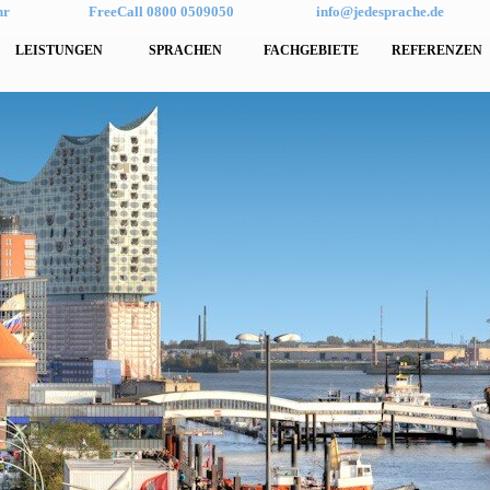
hr
FreeCall 0800 0509050
info@jedesprache.de
LEISTUNGEN
SPRACHEN
FACHGEBIETE
REFERENZEN